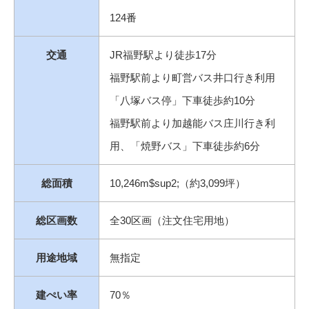
124番
交通
JR福野駅より徒歩17分
福野駅前より町営バス井口行き利用
「八塚バス停」下車徒歩約10分
福野駅前より加越能バス庄川行き利
用、「焼野バス」下車徒歩約6分
総面積
10,246m$sup2;（約3,099坪）
総区画数
全30区画（注文住宅用地）
用途地域
無指定
建ぺい率
70％